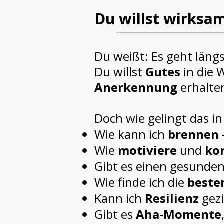
Du willst wirksam 
Du weißt: Es geht läng
Du willst
Gutes
in die 
Anerkennung
erhalte
Doch wie gelingt das in
Wie kann ich
brennen
Wie
motiviere
und
kor
Gibt es einen gesund
Wie finde ich die
beste
Kann ich
Resilienz
gezi
Gibt es
Aha-Momente