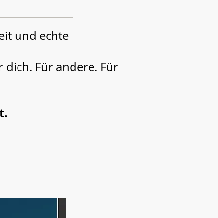
eit und echte
r dich. Für andere. Für
t.