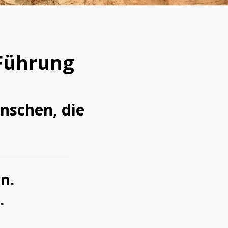
)Führung
nschen, die
n.
.