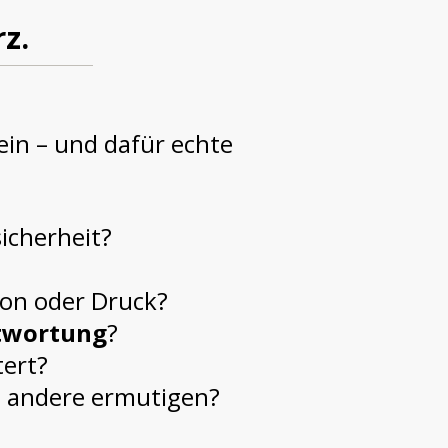
rz.
ein – und dafür echte
icherheit?
on oder Druck?
twortung
?
tert?
 andere ermutigen?